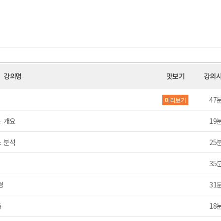
강의명
맛보기
강의
47
미리보기
스 개요
19
스 분석
25
35
경
31
축
18