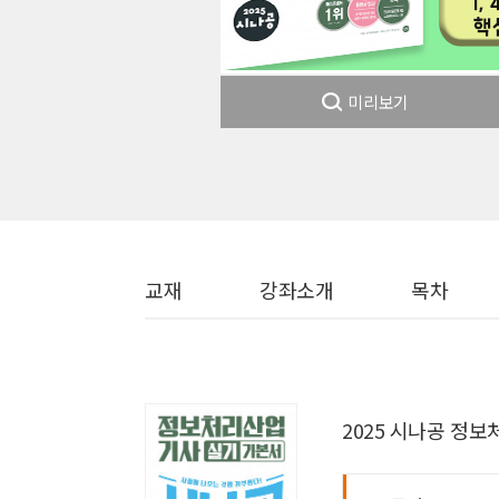
미리보기
교재
강좌소개
목차
2025 시나공 정