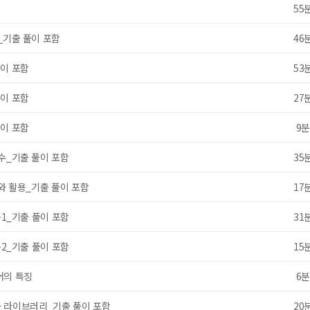
55
_기출 풀이 포함
46
풀이 포함
53
풀이 포함
27
풀이 포함
9
함수_기출 풀이 포함
35
강좌
[2025] 정보처리산업기사 실기 : SPEED UP 특강
내 서재
스와 활용_기출 풀이 포함
17
구매 인증 도서
관심 도서
용1_기출 풀이 포함
31
*
용2_기출 풀이 포함
15
어의 특징
6
*
와 라이브러리_기출 풀이 포함
20