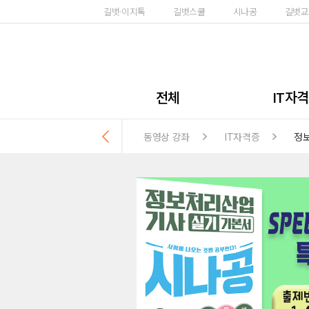
길벗·이지톡
길벗스쿨
시나공
길벗교
전체
IT자
동영상 강좌
IT자격증
정
컴퓨터 활
정보
사무자
워드프
GT
ITQ
무료