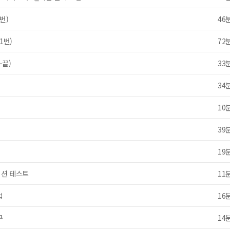
URL 복사
호
번)
46
파일
찾아보
1번)
72
* 첨부파일은 10M 이내만 가능
~끝)
33
동영상 강좌
34
문의
10
39
19
이션 테스트
11
법
16
구
14