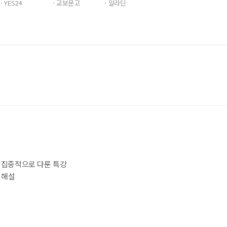
· YES24
· 교보문고
· 알라딘
을 집중적으로 다룬 특강
제 해설