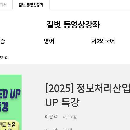
과서
길벗 동영상강좌
길벗 동영상강좌
격증
영어
제2외국어
보처리
용능력
회화
일본어
처리
문법/영작/듣기
중국어
동화
비즈니스
무료강좌
[2025] 정보처리산업
로세서
무료강좌
UP 특강
Q
이 용 료
40,000원
강좌