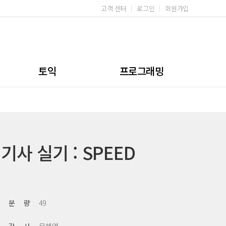
고객 센터
로그인
회원가입
토익
프로그래밍
문법/어휘
무료강좌
이론서
실전서
기사 실기 : SPEED
토스/토라/오픽
무료강좌
분 량
49