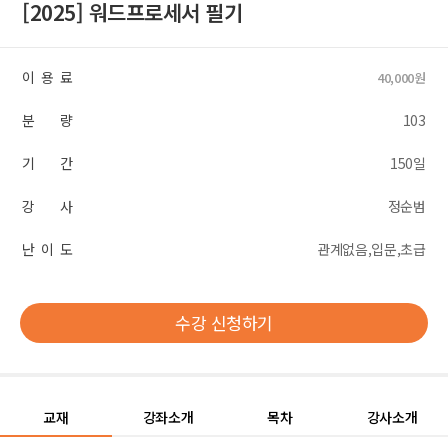
[2025] 워드프로세서 필기
이 용 료
40,000원
분 량
103
기 간
150일
강 사
정순범
난 이 도
관계없음,입문,초급
수강 신청하기
교재
강좌소개
목차
강사소개