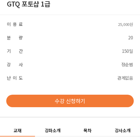
GTQ 포토샵 1급
이 용 료
25,000원
분 량
20
기 간
150일
강 사
정순범
난 이 도
관계없음
수강 신청하기
교재
강좌소개
목차
강사소개