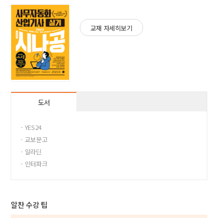
교재 자세히보기
도서
· YES24
· 교보문고
· 알라딘
· 인터파크
알찬 수강 팁