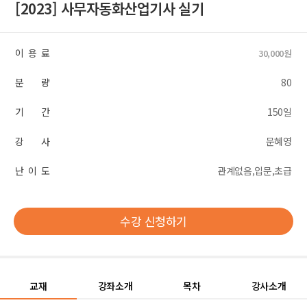
[2023] 사무자동화산업기사 실기
이 용 료
30,000원
분 량
80
기 간
150일
강 사
문혜영
난 이 도
관계없음,입문,초급
수강 신청하기
교재
강좌소개
목차
강사소개