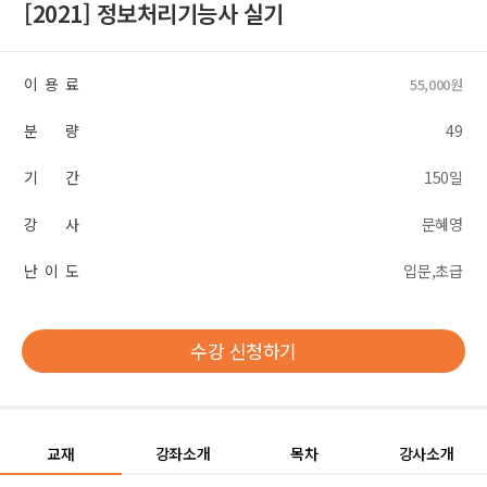
[2021] 정보처리기능사 실기
이 용 료
55,000원
분 량
49
기 간
150일
강 사
문혜영
난 이 도
입문,초급
수강 신청하기
교재
강좌소개
목차
강사소개