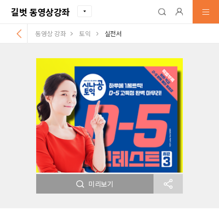
길벗 동영상강좌
동영상 강좌
토익
실전서
미리보기