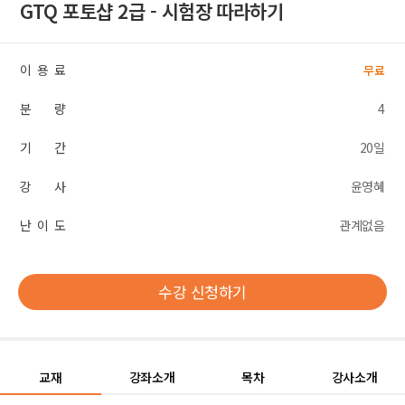
GTQ 포토샵 2급 - 시험장 따라하기
이 용 료
무료
분 량
4
기 간
20일
강 사
윤영혜
난 이 도
관계없음
수강 신청하기
교재
강좌소개
목차
강사소개