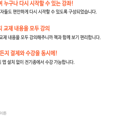
강좌
중국어 무작정 따라하기(개정판) [Step1+2]
내 서재
구매 인증 도서
관심 도서
*
황이든
*