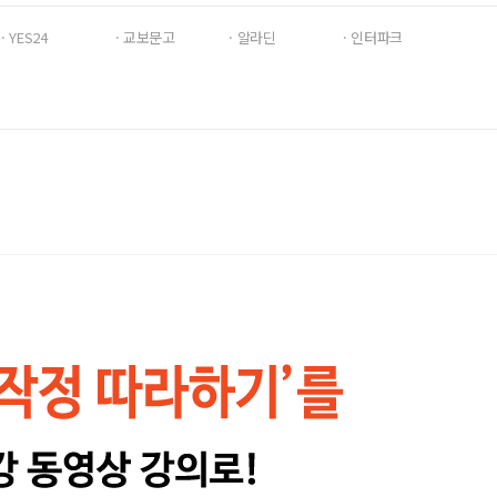
· YES24
· 교보문고
· 알라딘
· 인터파크