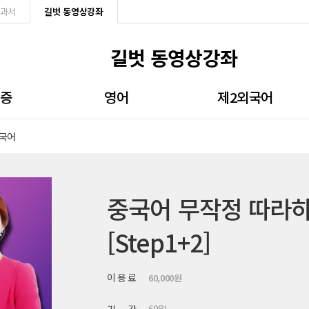
과서
길벗 동영상강좌
길벗 동영상강좌
격증
영어
제2외국어
국어
용능력
회화
일본어
처리
문법/영작/듣기
중국어
동화
비즈니스
무료강좌
중국어 무작정 따라하
로세서
무료강좌
[Step1+2]
Q
이 용 료
60,000원
강좌