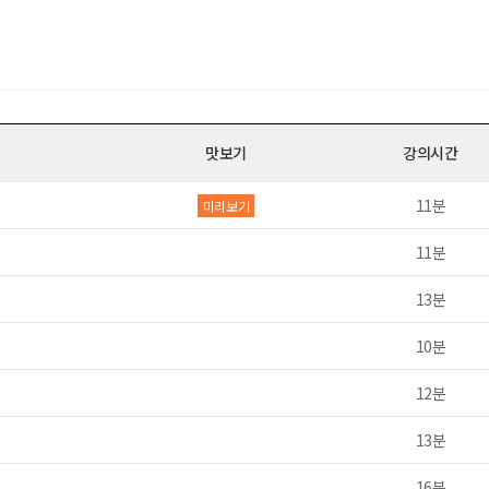
URL 복사
호
파일
찾아보
* 첨부파일은 10M 이내만 가능
맛보기
강의시간
동영상 강좌
문의
11분
미리보기
11분
13분
10분
12분
13분
16분