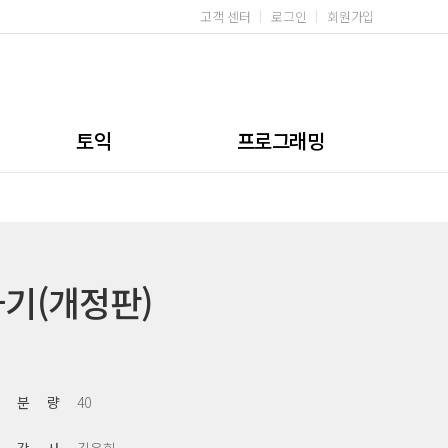
고객 센터
로그인
회원가입
토익
프로그래밍
문법/어휘
무료강좌
이론서
실전서
기(개정판)
토스/토라/오픽
무료강좌
분 량
40