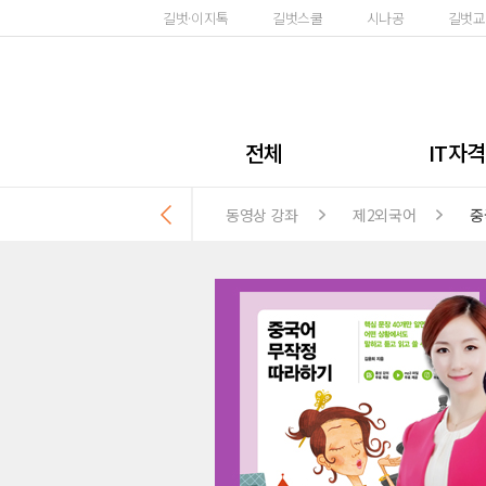
길벗·이지톡
길벗스쿨
시나공
길벗교
전체
IT자
동영상 강좌
제2외국어
중
컴퓨터 활
정보
사무자
워드프
GT
ITQ
무료