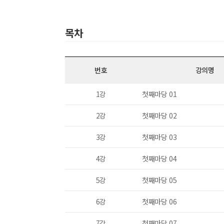
최근 이용 자료
쿠폰번
목차
첨부
번호
강의명
1강
첫째마당 01
내 문의/답변
2강
첫째마당 02
3강
첫째마당 03
4강
첫째마당 04
5강
첫째마당 05
6강
첫째마당 06
7강
첫째마당 07